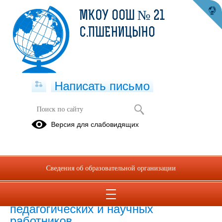
МКОУ ООШ № 21
С.ПШЕНИЦЫНО
Написать письмо
Версия для слабовидящих
Численность иностранных
обучающихся по основным и
дополнительным образовательным
программам
Сведения об образовательной организации
Численность иностранных
педагогических и научных
работников