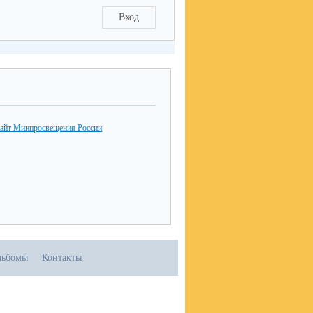
Вход
айт Минпросвещения России
льбомы
Контакты