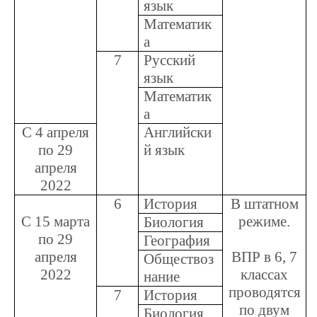
язык
Математик
а
7
Русский
язык
Математик
а
С 4 апреля
Английски
по 29
й язык
апреля
2022
6
История
В штатном
С 15 марта
режиме.
Биология
по 29
География
апреля
ВПР в 6, 7
Обществоз
2022
классах
нание
проводятся
7
История
по двум
Биология